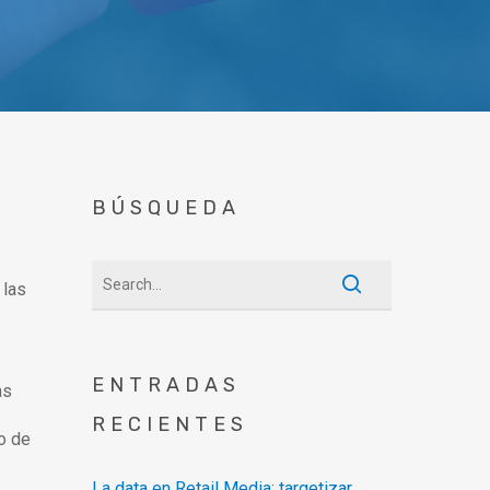
BÚSQUEDA
 las
ENTRADAS
as
RECIENTES
co de
La data en Retail Media: targetizar,