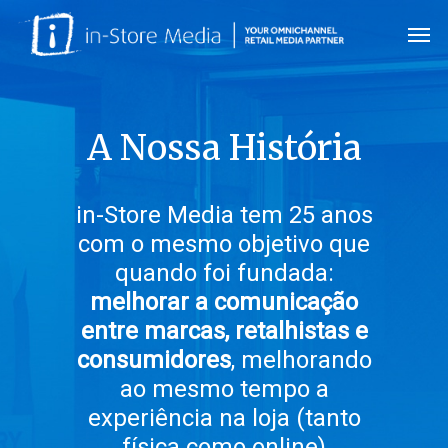
Skip
Men
to
main
content
A Nossa História
in-Store Media tem 25 anos
com o mesmo objetivo que
quando foi fundada:
melhorar a comunicação
entre marcas, retalhistas e
consumidores
, melhorando
ao mesmo tempo a
experiência na loja (tanto
física como online)