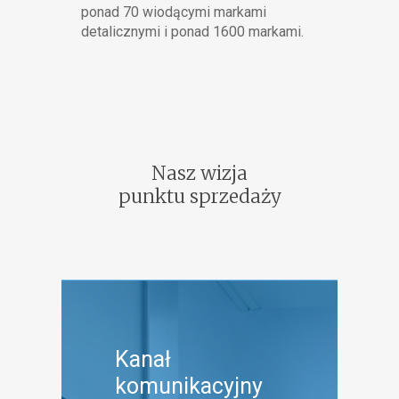
ponad 70 wiodącymi markami
detalicznymi i ponad 1600 markami.
Nasz wizja
punktu sprzedaży
Jako specjaliści Retail
Kanał
Media, dzięki naszej
komunikacyjny
wszechstronnej wiedzy na