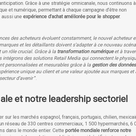
r anticipation. Grâce à une stratégie omnicanale, nous continuons à
sique et numérique, permettant à chaque campagne d’être non
s aussi une
expérience d’achat améliorée pour le shopper
.
ces des acheteurs évoluent constamment, le nouvel acheteur e
 marques et les détaillants doivent s’adapter à ce nouveau scéna
 un rôle crucial. Grâce à la
transformation numérique
et à trave
s intégrons des solutions Retail Media qui connectent le physiqu
t personnalisées et mesurables grâce à la
gestion des données
expérience unique au client et une valeur ajoutée aux marques et
secteur d’avenir
”.
le et notre leadership sectoriel
r sur les marchés espagnol, français, portugais, chilien, mexicai
re un réseau de 330 centres commerciaux, 1 500 hypermarchés, 6 
s dans le monde entier. Cette
portée mondiale renforce notre