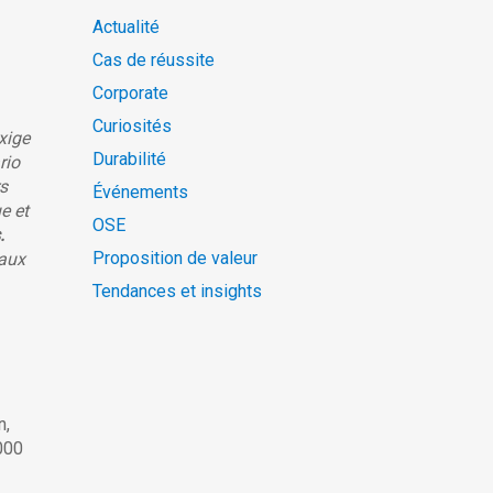
Actualité
Cas de réussite
Corporate
Curiosités
xige
Durabilité
rio
rs
Événements
e et
OSE
.
Proposition de valeur
 aux
Tendances et insights
n,
000