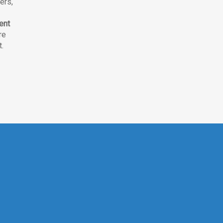
ers,
ent
re
t.