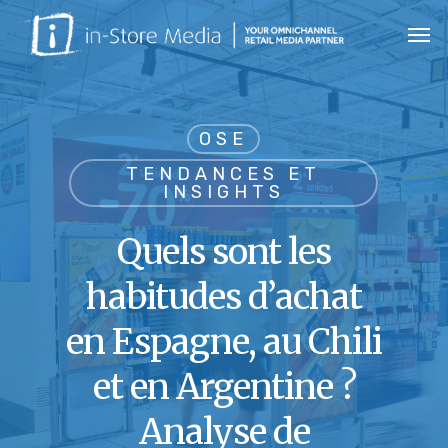
Skip
Men
to
main
content
OSE
TENDANCES ET
INSIGHTS
Quels sont les
habitudes d’achat
en Espagne, au Chili
et en Argentine ?
Analyse de